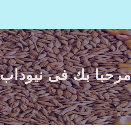
رحبا بك فى نيوداب